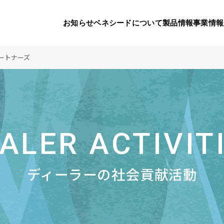
お知らせ
ベネシードについて
製品情報
事業情報
ートナーズ
代表挨拶
製品一覧
国内の社会貢献活動
会社概要
9つのオ
海外の
り
活動
顧問
製品のご購入について
メディアパートナーシップ
ベネシードの研
豊富な製
ボラン
お知らせ
ALER ACTIVIT
ベネシードについて
コンプライアンス行動指針
カスタマーハラ
対する行動指針
ディーラーの社会貢献活動
製品情報
事業情報