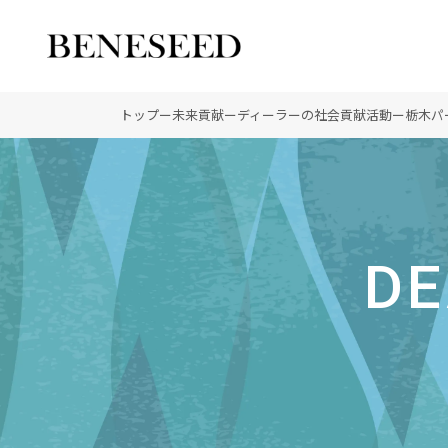
公式オンラインショップ
ビジネスサイト
トップ
ー
未来貢献
ー
ディーラーの社会貢献活動
ー
栃木パ
会社情報 トップ
製品情報 トップ
未来貢献 トップ
創業の想い
オーガニックへのこだわ
ディーラーの社会貢献
DE
登録商標
ノーベル賞受賞研究
“オートファジー”