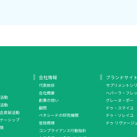
会社情報
ブランドサイ
代表挨拶
サプリメントシ
会社概要
ヘパーラ・フレ
活動
創業の想い
グレーヌ・ポー
活動
顧問
ドゥ・スマイユ
会貢献活動
ベネシードの研究機関
ドゥ・ソレイユ
ナーシップ
登録商標
ドゥ リヴァージ
険
コンプライアンス行動指針