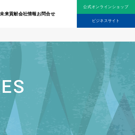
公式オンラインショップ
未来貢献
会社情報
お問合せ
ビジネスサイト
リジナル原料
社会貢献活動
究機関
品を展開
ティア保険
IES
スメントに