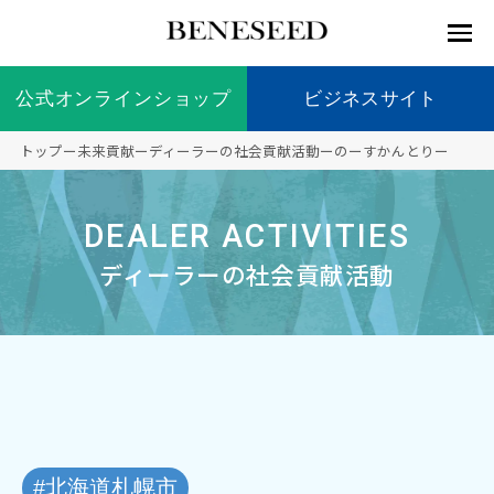
公式オンラインショップ
公式オンラインショップ
ビジネスサイト
ビジネスサイト
トップ
ー
未来貢献
ー
ディーラーの社会貢献活動
ー
のーすかんとりー
お知らせ
未来貢
会社情
製品情
国内の
製品一
代表挨
海外の
9つの
会社概
DEALER ACTIVITIES
献 トッ
報 ト
報 ト
社会貢
覧
拶
社会貢
オリジ
要
ベネシードについて
ディー
オーガ
プ
ップ
ップ
献活動
献活動
ナル原
ラーの
ニック
ディーラーの社会貢献活動
料
社会貢
へのこ
献活動
だわり
製品情報
創業の
顧問
ベネシ
想い
ードの
研究機
メディ
製品の
豊富な
ボラン
ノーベ
事業情報
関
アパー
ご購入
製品を
ティア
ル賞受
トナー
につい
展開
保険
賞研究
シップ
て
“オー
未来貢献
トファ
登録商
コンプ
カスタ
#北海道札幌市