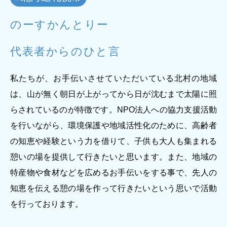
ジー”
標
ライア
マーハ
ンス行
ラスメ
会社情報
のーすかんとりー
動指針
ントに
対する
行動指
代表者からのひと言
針
お問合せ
私たちが、お手伝いさせていただいている北村の地域
ブランドサイト
は、山が無く朝日が上がってから日が沈むまで太陽に照
らされているのが特徴です。NPO法人への協力支援活動
Blog
を行いながら、環境保護や地域活性化のために、高齢者
の知恵や経験という力を借りて、子供も大人も集まれる
憩いの場を提供して行きたいと思います。また、地域の
特産物や食材などを広めるお手伝いをする事で、先人の
知恵を伝える憩の場を作って行きたいという思いで活動
を行っております。
個人情報保護方針
個人情報の取り扱いについて