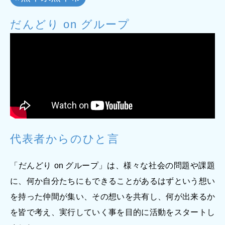
ジー”
標
ライア
マーハ
ンス行
ラスメ
会社情報
だんどり on グループ
動指針
ントに
対する
行動指
針
お問合せ
ブランドサイト
Blog
代表者からのひと言
「だんどり on グループ」は、様々な社会の問題や課題
に、何か自分たちにもできることがあるはずという想い
を持った仲間が集い、その想いを共有し、何が出来るか
個人情報保護方針
を皆で考え、実行していく事を目的に活動をスタートし
個人情報の取り扱いについて