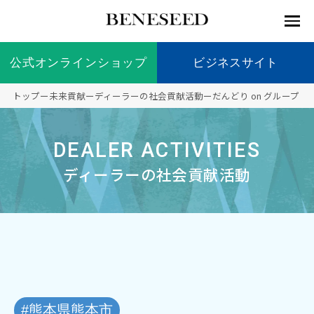
公式オンラインショップ
公式オンラインショップ
ビジネスサイト
ビジネスサイト
トップ
ー
未来貢献
ー
ディーラーの社会貢献活動
ー
だんどり on グループ
お知らせ
未来貢
会社情
製品情
国内の
製品一
代表挨
海外の
9つの
会社概
DEALER ACTIVITIES
献 トッ
報 ト
報 ト
社会貢
覧
拶
社会貢
オリジ
要
ベネシードについて
ディー
オーガ
プ
ップ
ップ
献活動
献活動
ナル原
ラーの
ニック
ディーラーの社会貢献活動
料
社会貢
へのこ
献活動
だわり
製品情報
創業の
顧問
ベネシ
想い
ードの
研究機
メディ
製品の
豊富な
ボラン
ノーベ
事業情報
関
アパー
ご購入
製品を
ティア
ル賞受
トナー
につい
展開
保険
賞研究
シップ
て
“オー
未来貢献
トファ
登録商
コンプ
カスタ
#熊本県熊本市