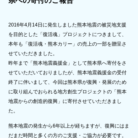
県への寄付のご報告
ジー”
標
ライア
マーハ
ンス行
ラスメ
会社情報
動指針
ントに
対する
2016年4月14日に発生しました熊本地震の被災地支援
行動指
針
お問合せ
を目的とした「復活魂」プロジェクトにつきまして、
本年も「復活魂・熊本カリー」の売上の一部を贈呈さ
せていただきました。
ブランドサイト
昨年まで「熊本地震義援金」として熊本県へ寄付をさ
せていただいておりましたが、熊本地震義援金の受付
Blog
終了に伴いまして、今回は熊本県が復興・発展のため
に取り組んでおられる地方創生プロジェクトの「熊本
地震からの創造的復興」に寄付させていただきまし
た。
熊本地震の発生から6年以上が経ちますが、復興にはま
個人情報保護方針
だまだ時間と多くの方のご支援・ご協力が必要です。
個人情報の取り扱いについて