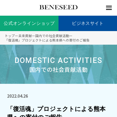
公式オンラインショップ
公式オンラインショップ
ビジネスサイト
ビジネスサイト
トップ
ー
未来貢献
ー
国内での社会貢献活動
ー
お知らせ
「復活魂」プロジェクトによる熊本県への寄付のご報告
未来貢
会社情
製品情
国内の
製品一
代表挨
海外の
9つの
会社概
献 トッ
報 ト
報 ト
社会貢
覧
拶
社会貢
オリジ
要
ベネシードについて
ディー
オーガ
DOMESTIC ACTIVITIES
プ
ップ
ップ
献活動
献活動
ナル原
ラーの
ニック
料
国内での社会貢献活動
社会貢
へのこ
献活動
だわり
製品情報
創業の
顧問
ベネシ
想い
ードの
研究機
メディ
製品の
豊富な
ボラン
ノーベ
事業情報
2022.04.26
関
アパー
ご購入
製品を
ティア
ル賞受
トナー
につい
展開
保険
賞研究
「復活魂」プロジェクトによる熊本
シップ
て
“オー
未来貢献
トファ
登録商
コンプ
カスタ