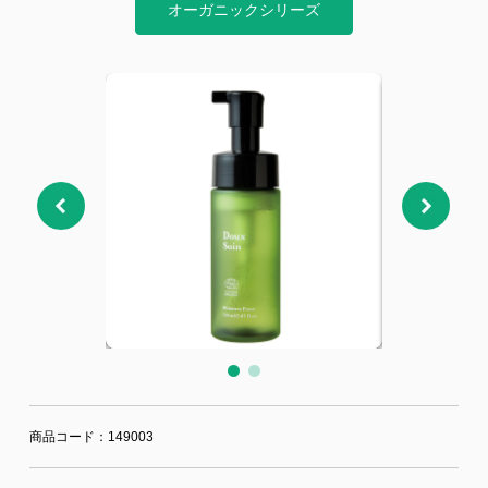
ジー”
標
ライア
マーハ
オーガニックシリーズ
ンス行
ラスメ
会社情報
動指針
ントに
対する
行動指
針
お問合せ
ブランドサイト
Blog
商品コード：149003
個人情報保護方針
個人情報の取り扱いについて