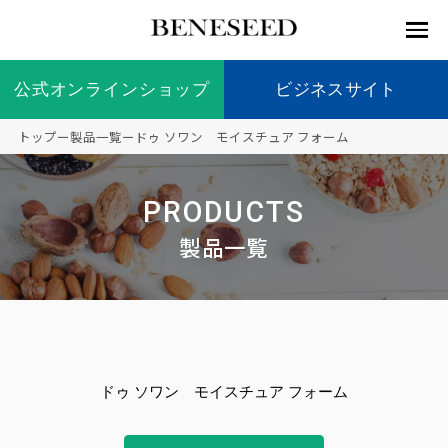
公式オンラインショップ
公式オンラインショップ
ビジネスサイト
ビジネスサイト
トップ
ー
製品一覧
ー
ドゥ ソワン モイスチュア フォーム
お知らせ
未来貢
会社情
製品情
国内の
製品一
代表挨
海外の
9つの
会社概
PRODUCTS
献 トッ
報 ト
報 ト
社会貢
覧
拶
社会貢
オリジ
要
ベネシードについて
ディー
オーガ
プ
ップ
ップ
献活動
献活動
ナル原
製品一覧
ラーの
ニック
料
社会貢
へのこ
献活動
だわり
製品情報
創業の
顧問
ベネシ
想い
ードの
研究機
メディ
製品の
豊富な
ボラン
ノーベ
事業情報
関
アパー
ご購入
製品を
ティア
ル賞受
ドゥ ソワン モイスチュア フォーム
トナー
につい
展開
保険
賞研究
シップ
て
“オー
未来貢献
トファ
登録商
コンプ
カスタ