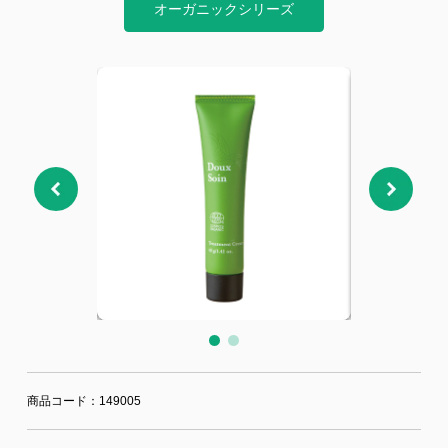
ジー”
標
ライア
マーハ
オーガニックシリーズ
ンス行
ラスメ
会社情報
動指針
ントに
対する
行動指
針
お問合せ
ブランドサイト
Blog
商品コード：149005
個人情報保護方針
個人情報の取り扱いについて