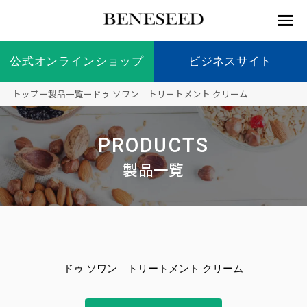
公式オンラインショップ
公式オンラインショップ
ビジネスサイト
ビジネスサイト
トップ
ー
製品一覧
ー
ドゥ ソワン トリートメント クリーム
お知らせ
未来貢
会社情
製品情
国内の
製品一
代表挨
海外の
9つの
会社概
PRODUCTS
献 トッ
報 ト
報 ト
社会貢
覧
拶
社会貢
オリジ
要
ベネシードについて
ディー
オーガ
プ
ップ
ップ
献活動
献活動
ナル原
製品一覧
ラーの
ニック
料
社会貢
へのこ
献活動
だわり
製品情報
創業の
顧問
ベネシ
想い
ードの
研究機
メディ
製品の
豊富な
ボラン
ノーベ
事業情報
関
アパー
ご購入
製品を
ティア
ル賞受
ドゥ ソワン トリートメント クリーム
トナー
につい
展開
保険
賞研究
シップ
て
“オー
未来貢献
トファ
登録商
コンプ
カスタ