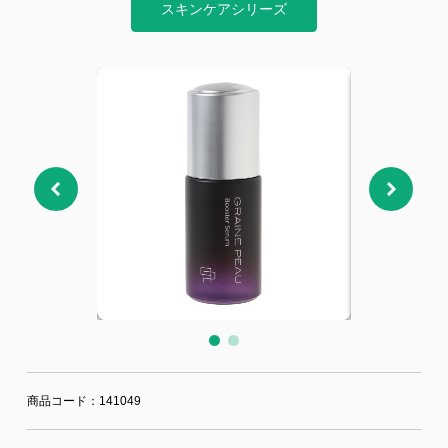
ジー”
標
ライア
マーハ
スキンケアシリーズ
ンス行
ラスメ
会社情報
動指針
ントに
対する
行動指
針
お問合せ
ブランドサイト
Blog
商品コード：141049
個人情報保護方針
個人情報の取り扱いについて