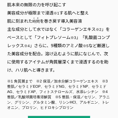
肌本来の無限の力を呼び起こす
著作権について
美容成分が極限まで浸透
する肌へと整え
※1
とき
肌に刻まれた
を巻き戻す導入美容液
時間
主な成分として水ではなく「コラーゲンエキス
」を
※2
ベースとして「フィトプレソーム
」「乳酸菌コンプ
※3
レックス
」さらに、9種類のアミノ酸
など厳選し
※4
※5
た美容成分を配合。溶け込むように肌になじんで、次
に使用するアイテムが角質層深くまで浸透するのを助
け、ハリ肌へと導きます。
※1 角質層まで ※2 保湿／加水分解コラーゲンエキス ※3
整肌／セラミドEOP、セラミドNG、セラミドNP、セラミド
AG、セラミドAP、フィトステロールズ、水添レシチン ※4
整肌／乳酸球菌培養溶解質 ※5 整肌・保湿／セリン、アラニ
ン、グリシン、グルタミン酸、リシンHCl、アルギニン、トレ
オニン、プロリン、ヒドロキシプロリン