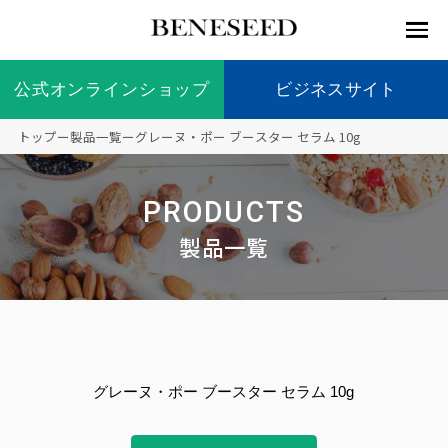
公式オンラインショップ
公式オンラインショップ
ビジネスサイト
ビジネスサイト
トップ
ー
製品一覧
ー
グレーヌ・ポー ブースター セラム 10g
お知らせ
未来貢
会社情
製品情
国内の
製品一
代表挨
海外の
9つの
会社概
PRODUCTS
献 トッ
報 ト
報 ト
社会貢
覧
拶
社会貢
オリジ
要
ベネシードについて
ディー
オーガ
プ
ップ
ップ
献活動
献活動
ナル原
製品一覧
ラーの
ニック
料
社会貢
へのこ
献活動
だわり
製品情報
創業の
顧問
ベネシ
想い
ードの
研究機
メディ
製品の
豊富な
ボラン
ノーベ
事業情報
関
アパー
ご購入
製品を
ティア
ル賞受
グレーヌ・ポー ブースター セラム 10g
トナー
につい
展開
保険
賞研究
シップ
て
“オー
未来貢献
トファ
登録商
コンプ
カスタ