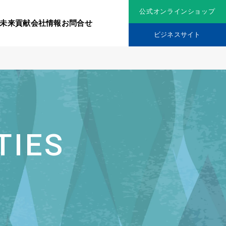
公式オンラインショップ
未来貢献
会社情報
お問合せ
ビジネスサイト
リジナル原料
社会貢献活動
究機関
品を展開
ティア保険
TIES
スメントに