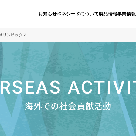
お知らせ
ベネシードについて
製品情報
事業情報
オリンピックス
代表挨拶
製品一覧
国内の社会貢献活動
会社概要
9つのオ
海外の
り
活動
顧問
製品のご購入について
メディアパートナーシップ
ベネシードの研
豊富な製
ボラン
お知らせ
RSEAS ACTIVI
ベネシードについて
コンプライアンス行動指針
カスタマーハラ
対する行動指針
海外での社会貢献活動
製品情報
事業情報