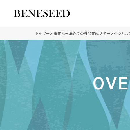
公式オンラインショップ
ビジネスサイト
トップ
ー
未来貢献
ー
海外での社会貢献活動
ー
スペシャル
会社情報 トップ
製品情報 トップ
未来貢献 トップ
創業の想い
オーガニックへのこだわ
ディーラーの社会貢献
OVE
登録商標
ノーベル賞受賞研究
“オートファジー”