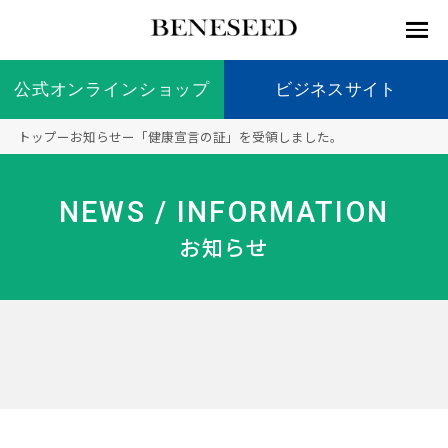
公式オンラインショップ
公式オンラインショップ
ビジネスサイト
ビジネスサイト
トップ
ー
お知らせ
ー
「健康宣言の証」を受領しました。
お知らせ
未来貢
会社情
製品情
国内の
製品一
代表挨
海外の
9つの
会社概
NEWS / INFORMATION
献 トッ
報 ト
報 ト
社会貢
覧
拶
社会貢
オリジ
要
ベネシードについて
ディー
オーガ
プ
ップ
ップ
献活動
献活動
ナル原
お知らせ
ラーの
ニック
料
社会貢
へのこ
献活動
だわり
製品情報
創業の
顧問
ベネシ
想い
ードの
研究機
メディ
製品の
豊富な
ボラン
ノーベ
事業情報
関
アパー
ご購入
製品を
ティア
ル賞受
トナー
につい
展開
保険
賞研究
シップ
て
“オー
未来貢献
トファ
登録商
コンプ
カスタ