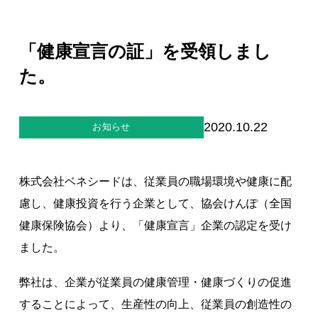
ジー”
標
ライア
マーハ
ンス行
ラスメ
会社情報
動指針
ントに
「健康宣言の証」を受領しまし
対する
行動指
た。
針
お問合せ
ブランドサイト
2020.10.22
お知らせ
Blog
株式会社ベネシードは、従業員の職場環境や健康に配
慮し、健康投資を行う企業として、協会けんぽ（全国
健康保険協会）より、「健康宣言」企業の認定を受け
ました。
弊社は、企業が従業員の健康管理・健康づくりの促進
個人情報保護方針
することによって、生産性の向上、従業員の創造性の
個人情報の取り扱いについて