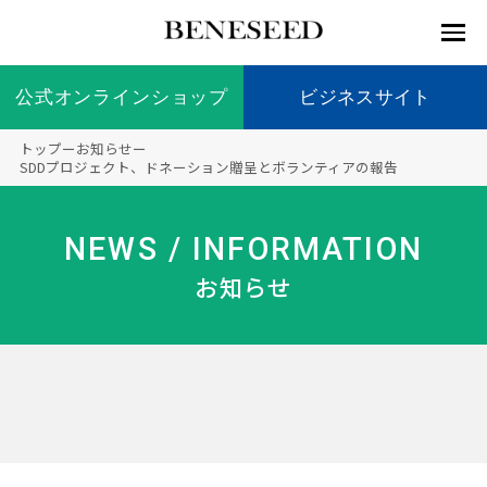
公式オンラインショップ
公式オンラインショップ
ビジネスサイト
ビジネスサイト
トップ
ー
お知らせ
ー
お知らせ
SDDプロジェクト、ドネーション贈呈とボランティアの報告
未来貢
会社情
製品情
国内の
製品一
代表挨
海外の
9つの
会社概
献 トッ
報 ト
報 ト
社会貢
覧
拶
社会貢
オリジ
要
ベネシードについて
NEWS / INFORMATION
ディー
オーガ
プ
ップ
ップ
献活動
献活動
ナル原
ラーの
ニック
料
お知らせ
社会貢
へのこ
献活動
だわり
製品情報
創業の
顧問
ベネシ
想い
ードの
研究機
メディ
製品の
豊富な
ボラン
ノーベ
事業情報
関
アパー
ご購入
製品を
ティア
ル賞受
トナー
につい
展開
保険
賞研究
シップ
て
“オー
未来貢献
トファ
登録商
コンプ
カスタ