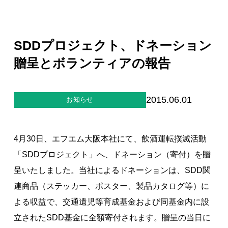
ジー”
標
ライア
マーハ
ンス行
ラスメ
会社情報
動指針
ントに
対する
SDDプロジェクト、ドネーション
行動指
針
お問合せ
贈呈とボランティアの報告
ブランドサイト
2015.06.01
お知らせ
Blog
4月30日、エフエム大阪本社にて、飲酒運転撲滅活動
「SDDプロジェクト」へ、ドネーション（寄付）を贈
呈いたしました。当社によるドネーションは、SDD関
連商品（ステッカー、ポスター、製品カタログ等）に
よる収益で、交通遺児等育成基金および同基金内に設
個人情報保護方針
立されたSDD基金に全額寄付されます。贈呈の当日に
個人情報の取り扱いについて