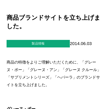
ジー”
標
ライア
マーハ
ンス行
ラスメ
会社情報
動指針
ントに
商品ブランドサイトを立ち上げま
対する
行動指
した。
針
お問合せ
ブランドサイト
2014.06.03
製品情報
Blog
商品の特徴をよりご理解いただくために、「グレー
ヌ・ポー」「グレーヌ・アン」「グレーヌ クルール」
「サプリメントシリーズ」「ヘパーラ」のブランドサ
イトを立ち上げました。
個人情報保護方針
個人情報の取り扱いについて
グレーヌ・ポー