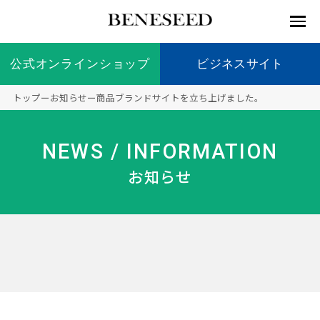
公式オンラインショップ
公式オンラインショップ
ビジネスサイト
ビジネスサイト
トップ
ー
お知らせ
ー
商品ブランドサイトを立ち上げました。
お知らせ
未来貢
会社情
製品情
国内の
製品一
代表挨
海外の
9つの
会社概
NEWS / INFORMATION
献 トッ
報 ト
報 ト
社会貢
覧
拶
社会貢
オリジ
要
ベネシードについて
ディー
オーガ
プ
ップ
ップ
献活動
献活動
ナル原
お知らせ
ラーの
ニック
料
社会貢
へのこ
献活動
だわり
製品情報
創業の
顧問
ベネシ
想い
ードの
研究機
メディ
製品の
豊富な
ボラン
ノーベ
事業情報
関
アパー
ご購入
製品を
ティア
ル賞受
トナー
につい
展開
保険
賞研究
シップ
て
“オー
未来貢献
トファ
登録商
コンプ
カスタ