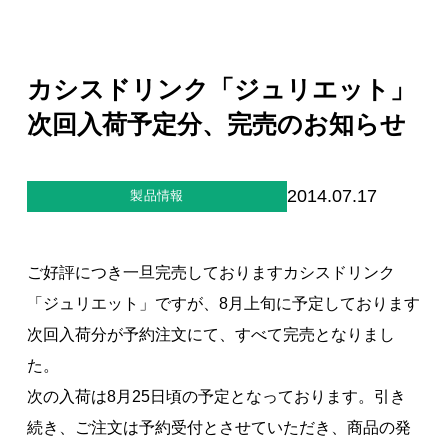
ジー”
標
ライア
マーハ
ンス行
ラスメ
会社情報
動指針
ントに
対する
カシスドリンク「ジュリエット」
行動指
針
お問合せ
次回入荷予定分、完売のお知らせ
ブランドサイト
2014.07.17
製品情報
Blog
ご好評につき一旦完売しておりますカシスドリンク
「ジュリエット」ですが、8月上旬に予定しております
次回入荷分が予約注文にて、すべて完売となりまし
た。
次の入荷は8月25日頃の予定となっております。引き
個人情報保護方針
続き、ご注文は予約受付とさせていただき、商品の発
個人情報の取り扱いについて