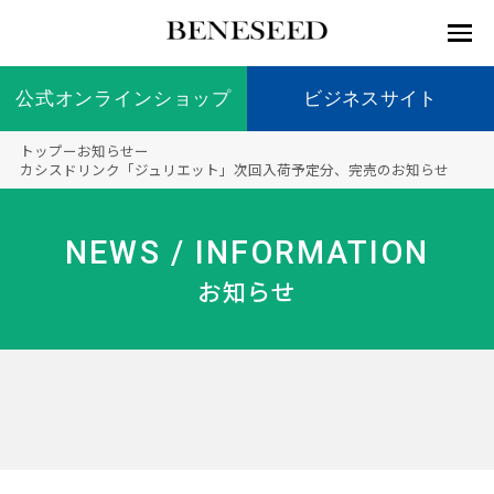
公式オンラインショップ
公式オンラインショップ
ビジネスサイト
ビジネスサイト
トップ
ー
お知らせ
ー
お知らせ
カシスドリンク「ジュリエット」次回入荷予定分、完売のお知らせ
未来貢
会社情
製品情
国内の
製品一
代表挨
海外の
9つの
会社概
献 トッ
報 ト
報 ト
社会貢
覧
拶
社会貢
オリジ
要
ベネシードについて
NEWS / INFORMATION
ディー
オーガ
プ
ップ
ップ
献活動
献活動
ナル原
ラーの
ニック
料
お知らせ
社会貢
へのこ
献活動
だわり
製品情報
創業の
顧問
ベネシ
想い
ードの
研究機
メディ
製品の
豊富な
ボラン
ノーベ
事業情報
関
アパー
ご購入
製品を
ティア
ル賞受
トナー
につい
展開
保険
賞研究
シップ
て
“オー
未来貢献
トファ
登録商
コンプ
カスタ