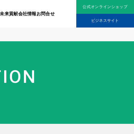
公式オンラインショップ
未来貢献
会社情報
お問合せ
ビジネスサイト
リジナル原料
社会貢献活動
TION
究機関
品を展開
ティア保険
スメントに