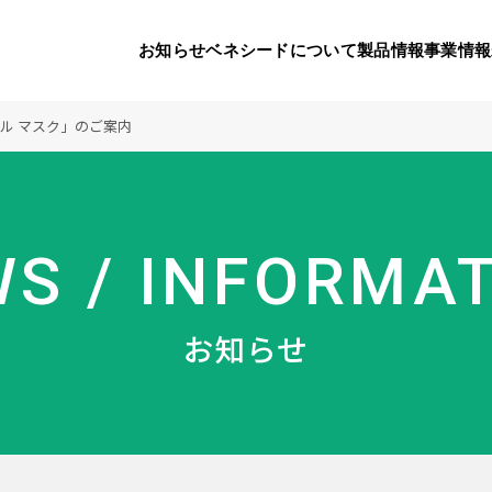
お知らせ
ベネシードについて
製品情報
事業情報
ル マスク」のご案内
代表挨拶
製品一覧
国内の社会貢献活動
会社概要
9つのオ
海外の
S / INFORMA
り
活動
顧問
製品のご購入について
メディアパートナーシップ
ベネシードの研
豊富な製
ボラン
お知らせ
ベネシードについて
お知らせ
コンプライアンス行動指針
カスタマーハラ
対する行動指針
製品情報
事業情報