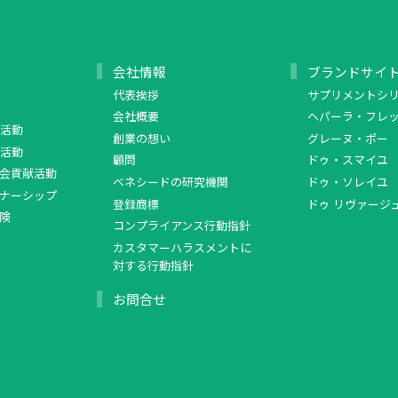
会社情報
ブランドサイ
代表挨拶
サプリメントシ
会社概要
ヘパーラ・フレ
活動
創業の想い
グレーヌ・ポー
活動
顧問
ドゥ・スマイユ
会貢献活動
ベネシードの研究機関
ドゥ・ソレイユ
ナーシップ
登録商標
ドゥ リヴァージ
険
コンプライアンス行動指針
カスタマーハラスメントに
対する行動指針
お問合せ