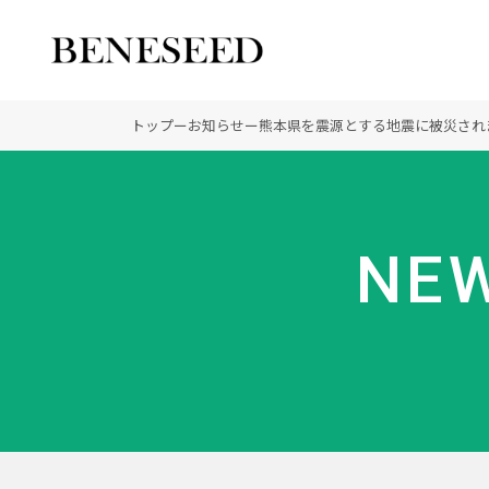
公式オンラインショップ
ビジネスサイト
トップ
ー
お知らせ
ー
熊本県を震源とする地震に被災され
会社情報 トップ
製品情報 トップ
未来貢献 トップ
NEW
創業の想い
オーガニックへのこだわ
ディーラーの社会貢献
登録商標
ノーベル賞受賞研究
“オートファジー”