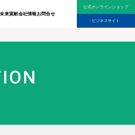
公式オンラインショップ
未来貢献
会社情報
お問合せ
ビジネスサイト
リジナル原料
社会貢献活動
TION
究機関
品を展開
ティア保険
スメントに