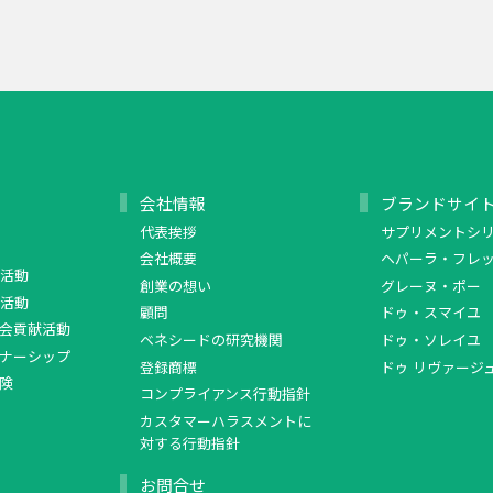
会社情報
ブランドサイ
代表挨拶
サプリメントシ
会社概要
ヘパーラ・フレ
活動
創業の想い
グレーヌ・ポー
活動
顧問
ドゥ・スマイユ
会貢献活動
ベネシードの研究機関
ドゥ・ソレイユ
ナーシップ
登録商標
ドゥ リヴァージ
険
コンプライアンス行動指針
カスタマーハラスメントに
対する行動指針
お問合せ