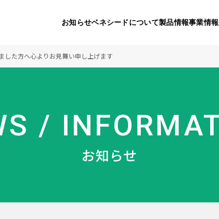
お知らせ
ベネシードについて
製品情報
事業情報
ました方へ心よりお見舞い申し上げます
代表挨拶
製品一覧
国内の社会貢献活動
会社概要
9つのオ
海外の
S / INFORMA
り
活動
顧問
製品のご購入について
メディアパートナーシップ
ベネシードの研
豊富な製
ボラン
お知らせ
ベネシードについて
お知らせ
コンプライアンス行動指針
カスタマーハラ
対する行動指針
製品情報
事業情報