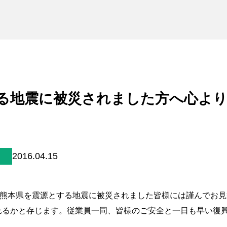
未来貢献
会社情報
お問合せ
ブランドサイト
る地震に被災されました方へ心よ
Blog
2016.04.15
個人情報保護方針
、熊本県を震源とする地震に被災されました皆様には謹んでお
個人情報の取り扱いについて
れるかと存じます。従業員一同、皆様のご安全と一日も早い復
著作権について