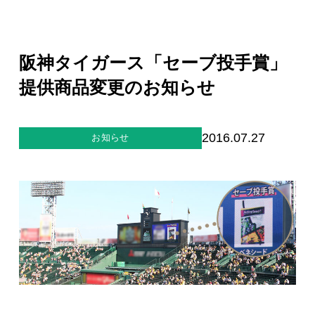
ジー”
標
ライア
マーハ
ンス行
ラスメ
会社情報
動指針
ントに
対する
阪神タイガース「セーブ投手賞」
行動指
針
お問合せ
提供商品変更のお知らせ
ブランドサイト
2016.07.27
お知らせ
Blog
個人情報保護方針
個人情報の取り扱いについて