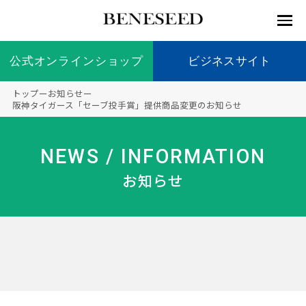
公式オンラインショップ
公式オンラインショップ
ビジネスサイト
ビジネスサイト
トップ
ー
お知らせ
ー
お知らせ
阪神タイガース「セーブ投手賞」提供商品変更のお知らせ
未来貢
会社情
製品情
国内の
製品一
代表挨
海外の
9つの
会社概
献 トッ
報 ト
報 ト
社会貢
覧
拶
社会貢
オリジ
要
ベネシードについて
NEWS / INFORMATION
ディー
オーガ
プ
ップ
ップ
献活動
献活動
ナル原
ラーの
ニック
料
お知らせ
社会貢
へのこ
献活動
だわり
製品情報
創業の
顧問
ベネシ
想い
ードの
研究機
メディ
製品の
豊富な
ボラン
ノーベ
事業情報
関
アパー
ご購入
製品を
ティア
ル賞受
トナー
につい
展開
保険
賞研究
シップ
て
“オー
未来貢献
トファ
登録商
コンプ
カスタ