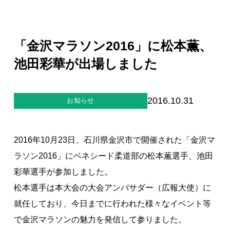
ジー”
標
ライア
マーハ
ンス行
ラスメ
会社情報
動指針
ントに
対する
「金沢マラソン2016」に松本薫、
行動指
針
お問合せ
池田彩華が出場しました
ブランドサイト
2016.10.31
お知らせ
Blog
2016年10月23日、石川県金沢市で開催された「金沢マ
ラソン2016」にベネシード柔道部の松本薫選手、池田
彩華選手が参加しました。
松本選手は本大会の大会アンバサダー（広報大使）に
就任しており、今日までに行われた様々なイベント等
個人情報保護方針
で金沢マラソンの魅力を発信して参りました。
個人情報の取り扱いについて