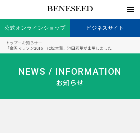
公式オンラインショップ
公式オンラインショップ
ビジネスサイト
ビジネスサイト
トップ
ー
お知らせ
ー
お知らせ
「金沢マラソン2016」に松本薫、池田彩華が出場しました
未来貢
会社情
製品情
国内の
製品一
代表挨
海外の
9つの
会社概
献 トッ
報 ト
報 ト
社会貢
覧
拶
社会貢
オリジ
要
ベネシードについて
NEWS / INFORMATION
ディー
オーガ
プ
ップ
ップ
献活動
献活動
ナル原
ラーの
ニック
料
お知らせ
社会貢
へのこ
献活動
だわり
製品情報
創業の
顧問
ベネシ
想い
ードの
研究機
メディ
製品の
豊富な
ボラン
ノーベ
事業情報
関
アパー
ご購入
製品を
ティア
ル賞受
トナー
につい
展開
保険
賞研究
シップ
て
“オー
未来貢献
トファ
登録商
コンプ
カスタ