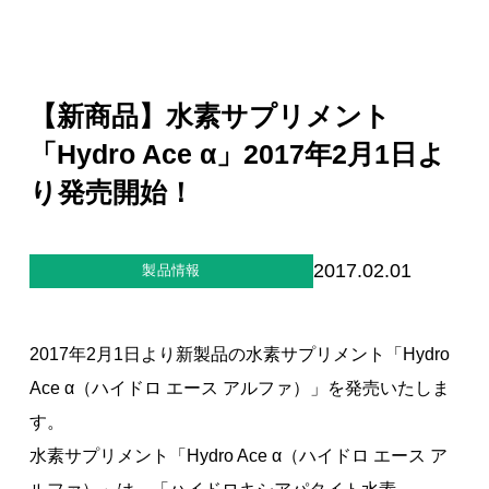
ジー”
標
ライア
マーハ
ンス行
ラスメ
会社情報
動指針
ントに
対する
行動指
【新商品】水素サプリメント
針
お問合せ
「Hydro Ace α」2017年2月1日よ
り発売開始！
ブランドサイト
Blog
2017.02.01
製品情報
2017年2月1日より新製品の水素サプリメント「Hydro
Ace α（ハイドロ エース アルファ）」を発売いたしま
す。
個人情報保護方針
水素サプリメント「Hydro Ace α（ハイドロ エース ア
個人情報の取り扱いについて