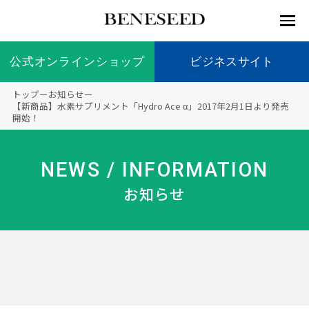
公式オンラインショップ
公式オンラインショップ
ビジネスサイト
ビジネスサイト
トップ
ー
お知らせ
ー
お知らせ
【新商品】水素サプリメント「Hydro Ace α」2017年2月1日より発売
開始！
未来貢
会社情
製品情
国内の
製品一
代表挨
海外の
9つの
会社概
献 トッ
報 ト
報 ト
社会貢
覧
拶
社会貢
オリジ
要
ベネシードについて
ディー
オーガ
プ
ップ
ップ
献活動
献活動
ナル原
NEWS / INFORMATION
ラーの
ニック
料
社会貢
へのこ
お知らせ
献活動
だわり
製品情報
創業の
顧問
ベネシ
想い
ードの
研究機
メディ
製品の
豊富な
ボラン
ノーベ
事業情報
関
アパー
ご購入
製品を
ティア
ル賞受
トナー
につい
展開
保険
賞研究
シップ
て
“オー
未来貢献
トファ
登録商
コンプ
カスタ