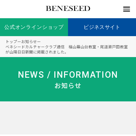
公式オンラインショップ
公式オンラインショップ
ビジネスサイト
ビジネスサイト
トップ
ー
お知らせ
ー
お知らせ
ベネシードカルチャークラブ通信 福山幕山台教室・尾道瀬戸田教室
が山陽日日新聞に掲載されました。
未来貢
会社情
製品情
国内の
製品一
代表挨
海外の
9つの
会社概
献 トッ
報 ト
報 ト
社会貢
覧
拶
社会貢
オリジ
要
ベネシードについて
ディー
オーガ
プ
ップ
ップ
献活動
献活動
ナル原
NEWS / INFORMATION
ラーの
ニック
料
社会貢
へのこ
お知らせ
献活動
だわり
製品情報
創業の
顧問
ベネシ
想い
ードの
研究機
メディ
製品の
豊富な
ボラン
ノーベ
事業情報
関
アパー
ご購入
製品を
ティア
ル賞受
トナー
につい
展開
保険
賞研究
シップ
て
“オー
未来貢献
トファ
登録商
コンプ
カスタ