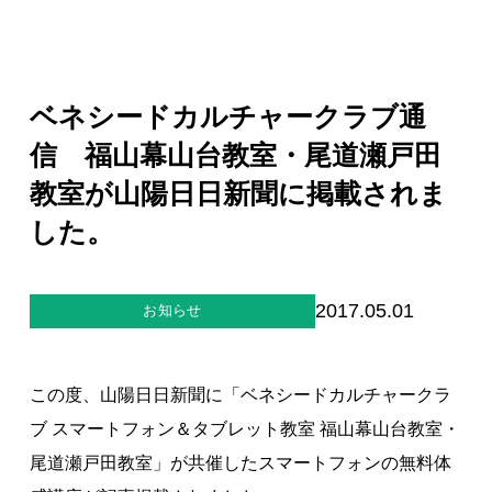
ジー”
標
ライア
マーハ
ンス行
ラスメ
会社情報
動指針
ントに
対する
行動指
ベネシードカルチャークラブ通
針
お問合せ
信 福山幕山台教室・尾道瀬戸田
教室が山陽日日新聞に掲載されま
ブランドサイト
した。
Blog
2017.05.01
お知らせ
この度、山陽日日新聞に「ベネシードカルチャークラ
ブ スマートフォン＆タブレット教室 福山幕山台教室・
個人情報保護方針
尾道瀬戸田教室」が共催したスマートフォンの無料体
個人情報の取り扱いについて