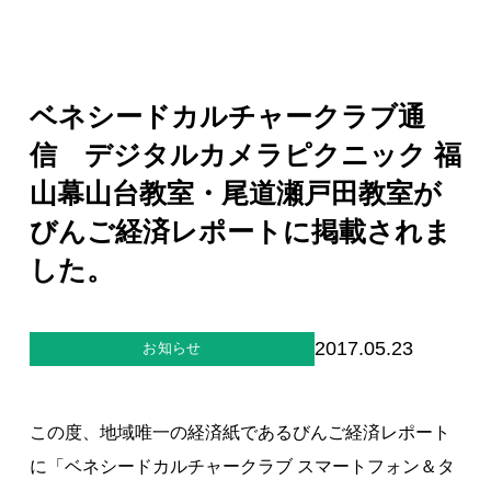
ジー”
標
ライア
マーハ
ンス行
ラスメ
会社情報
動指針
ントに
対する
行動指
ベネシードカルチャークラブ通
針
お問合せ
信 デジタルカメラピクニック 福
山幕山台教室・尾道瀬戸田教室が
ブランドサイト
びんご経済レポートに掲載されま
した。
Blog
2017.05.23
お知らせ
この度、地域唯一の経済紙であるびんご経済レポート
個人情報保護方針
に「ベネシードカルチャークラブ スマートフォン＆タ
個人情報の取り扱いについて