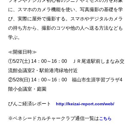
フォンやデジカメ初心者のシニアやミセスの方を対象
に、スマホのカメラ機能を使い、写真撮影の基礎を学
び、実際に屋外で撮影する。スマホやデジタルカメラ
の持ち方から、撮影のコツや他の人へ送る方法なども
学ぶ。
≪開催日時≫
①5/27(土) 14：00～16：00 ＪＲ尾道駅前しまなみ交
流館会議室2・駅前港湾緑地付近
②5/28(日) 14：00～16：00 福山市生涯学習プラザ4
階小会議室・庭園
びんご経済レポート
http://keizai-report.com/web/
※ベネシードカルチャークラブ通信一覧は
こちら