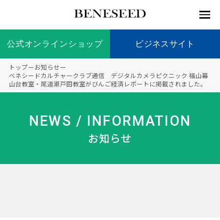
公式オンラインショップ
公式オンラインショップ
ビジネスサイト
ビジネスサイト
トップ
ー
お知らせ
ー
お知らせ
ベネシードカルチャークラブ通信 デジタルカメラピクニック 福山幕
山台教室・尾道瀬戸田教室がびんご経済レポートに掲載されました。
未来貢
会社情
製品情
国内の
製品一
代表挨
海外の
9つの
会社概
献 トッ
報 ト
報 ト
社会貢
覧
拶
社会貢
オリジ
要
ベネシードについて
ディー
オーガ
プ
ップ
ップ
献活動
献活動
ナル原
NEWS / INFORMATION
ラーの
ニック
料
社会貢
へのこ
お知らせ
献活動
だわり
製品情報
創業の
顧問
ベネシ
想い
ードの
研究機
メディ
製品の
豊富な
ボラン
ノーベ
事業情報
関
アパー
ご購入
製品を
ティア
ル賞受
トナー
につい
展開
保険
賞研究
シップ
て
“オー
未来貢献
トファ
登録商
コンプ
カスタ