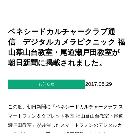
ジー”
標
ライア
マーハ
ンス行
ラスメ
会社情報
動指針
ントに
対する
行動指
ベネシードカルチャークラブ通
針
お問合せ
信 デジタルカメラピクニック 福
山幕山台教室・尾道瀬戸田教室が
ブランドサイト
朝日新聞に掲載されました。
Blog
2017.05.29
お知らせ
この度、朝日新聞に「ベネシードカルチャークラブ ス
マートフォン＆タブレット教室 福山幕山台教室・尾道
個人情報保護方針
瀬戸田教室」が共催したスマートフォンのデジタルカ
個人情報の取り扱いについて