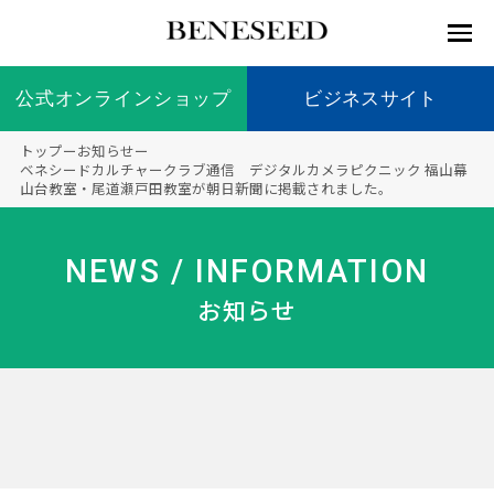
公式オンラインショップ
公式オンラインショップ
ビジネスサイト
ビジネスサイト
トップ
ー
お知らせ
ー
お知らせ
ベネシードカルチャークラブ通信 デジタルカメラピクニック 福山幕
山台教室・尾道瀬戸田教室が朝日新聞に掲載されました。
未来貢
会社情
製品情
国内の
製品一
代表挨
海外の
9つの
会社概
献 トッ
報 ト
報 ト
社会貢
覧
拶
社会貢
オリジ
要
ベネシードについて
ディー
オーガ
プ
ップ
ップ
献活動
献活動
ナル原
NEWS / INFORMATION
ラーの
ニック
料
社会貢
へのこ
お知らせ
献活動
だわり
製品情報
創業の
顧問
ベネシ
想い
ードの
研究機
メディ
製品の
豊富な
ボラン
ノーベ
事業情報
関
アパー
ご購入
製品を
ティア
ル賞受
トナー
につい
展開
保険
賞研究
シップ
て
“オー
未来貢献
トファ
登録商
コンプ
カスタ