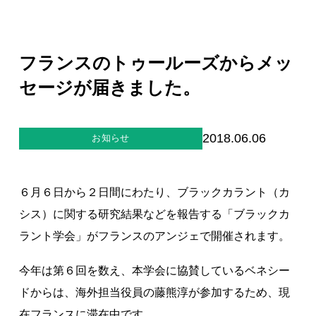
ジー”
標
ライア
マーハ
ンス行
ラスメ
会社情報
動指針
ントに
対する
フランスのトゥールーズからメッ
行動指
針
お問合せ
セージが届きました。
ブランドサイト
2018.06.06
お知らせ
Blog
６月６日から２日間にわたり、ブラックカラント（カ
シス）に関する研究結果などを報告する「ブラックカ
ラント学会」がフランスのアンジェで開催されます。
今年は第６回を数え、本学会に協賛しているベネシー
個人情報保護方針
ドからは、海外担当役員の藤熊淳が参加するため、現
個人情報の取り扱いについて
在フランスに滞在中です。