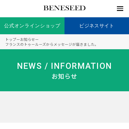
公式オンラインショップ
公式オンラインショップ
ビジネスサイト
ビジネスサイト
トップ
ー
お知らせ
ー
お知らせ
フランスのトゥールーズからメッセージが届きました。
未来貢
会社情
製品情
国内の
製品一
代表挨
海外の
9つの
会社概
献 トッ
報 ト
報 ト
社会貢
覧
拶
社会貢
オリジ
要
ベネシードについて
NEWS / INFORMATION
ディー
オーガ
プ
ップ
ップ
献活動
献活動
ナル原
ラーの
ニック
料
お知らせ
社会貢
へのこ
献活動
だわり
製品情報
創業の
顧問
ベネシ
想い
ードの
研究機
メディ
製品の
豊富な
ボラン
ノーベ
事業情報
関
アパー
ご購入
製品を
ティア
ル賞受
トナー
につい
展開
保険
賞研究
シップ
て
“オー
未来貢献
トファ
登録商
コンプ
カスタ