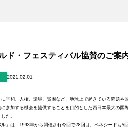
未来貢献
会社情報
お問合せ
ブランドサイト
ールド・フェスティバル協賛のご案
Blog
2021.02.01
方に平和、人権、環境、貧困など、地球上で起きている問題や
個人情報保護方針
動に参加する機会を提供することを目的とした西日本最大の国
個人情報の取り扱いについて
ました。
著作権について
ル」は、1993年から開催され今回で28回目。ベネシードも5