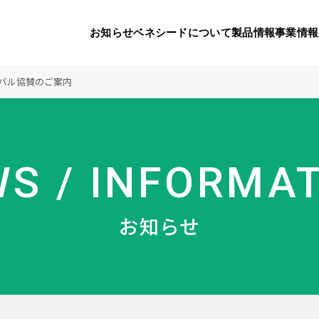
お知らせ
ベネシードについて
製品情報
事業情報
ィバル協賛のご案内
代表挨拶
製品一覧
国内の社会貢献活動
会社概要
9つのオ
海外の
S / INFORMA
り
活動
顧問
製品のご購入について
メディアパートナーシップ
ベネシードの研
豊富な製
ボラン
お知らせ
ベネシードについて
お知らせ
コンプライアンス行動指針
カスタマーハラ
対する行動指針
製品情報
事業情報