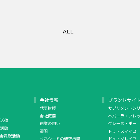
ALL
会社情報
ブランドサイ
代表挨拶
サプリメントシ
会社概要
ヘパーラ・フレ
活動
創業の想い
グレーヌ・ポー
活動
顧問
ドゥ・スマイユ
会貢献活動
ベネシードの研究機関
ドゥ・ソレイユ