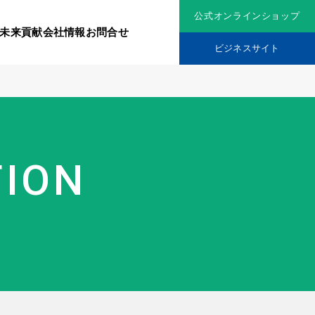
公式オンラインショップ
未来貢献
会社情報
お問合せ
ビジネスサイト
リジナル原料
社会貢献活動
TION
究機関
品を展開
ティア保険
スメントに