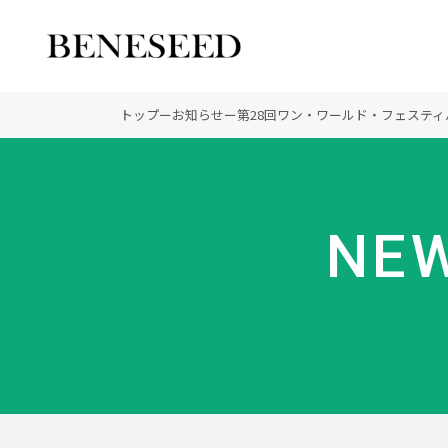
公式オンラインショップ
ビジネスサイト
トップ
ー
お知らせ
ー
第28回ワン・ワールド・フェステ
会社情報 トップ
製品情報 トップ
未来貢献 トップ
NEW
創業の想い
オーガニックへのこだわ
ディーラーの社会貢献
登録商標
ノーベル賞受賞研究
“オートファジー”