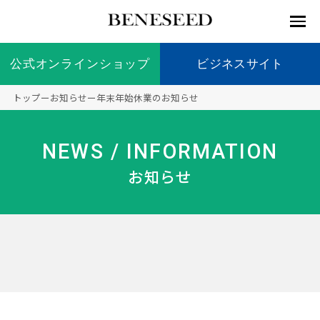
公式オンラインショップ
公式オンラインショップ
ビジネスサイト
ビジネスサイト
トップ
ー
お知らせ
ー
年末年始休業のお知らせ
お知らせ
未来貢
会社情
製品情
国内の
製品一
代表挨
海外の
9つの
会社概
NEWS / INFORMATION
献 トッ
報 ト
報 ト
社会貢
覧
拶
社会貢
オリジ
要
ベネシードについて
ディー
オーガ
プ
ップ
ップ
献活動
献活動
ナル原
お知らせ
ラーの
ニック
料
社会貢
へのこ
献活動
だわり
製品情報
創業の
顧問
ベネシ
想い
ードの
研究機
メディ
製品の
豊富な
ボラン
ノーベ
事業情報
関
アパー
ご購入
製品を
ティア
ル賞受
トナー
につい
展開
保険
賞研究
シップ
て
“オー
未来貢献
トファ
登録商
コンプ
カスタ