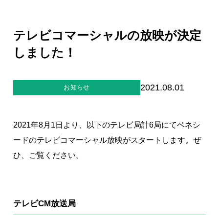
ジー”
標
ライア
マーハ
ンス行
ラスメ
会社情報
動指針
ントに
テレビコマーシャルの放映が決定
対する
行動指
しました！
針
お問合せ
ブランドサイト
2021.08.01
お知らせ
Blog
2021年8月1日より、以下のテレビ局計6局にてベネシ
ードのテレビコマーシャル放映がスタートします。ぜ
ひ、ご覧ください。
個人情報保護方針
テレビCM放送局
個人情報の取り扱いについて