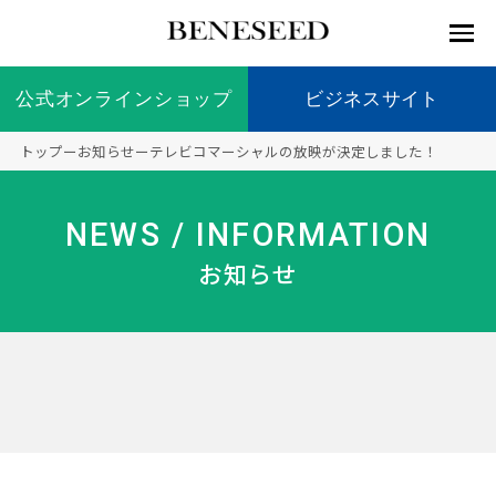
公式オンラインショップ
公式オンラインショップ
ビジネスサイト
ビジネスサイト
トップ
ー
お知らせ
ー
テレビコマーシャルの放映が決定しました！
お知らせ
未来貢
会社情
製品情
国内の
製品一
代表挨
海外の
9つの
会社概
NEWS / INFORMATION
献 トッ
報 ト
報 ト
社会貢
覧
拶
社会貢
オリジ
要
ベネシードについて
ディー
オーガ
プ
ップ
ップ
献活動
献活動
ナル原
お知らせ
ラーの
ニック
料
社会貢
へのこ
献活動
だわり
製品情報
創業の
顧問
ベネシ
想い
ードの
研究機
メディ
製品の
豊富な
ボラン
ノーベ
事業情報
関
アパー
ご購入
製品を
ティア
ル賞受
トナー
につい
展開
保険
賞研究
シップ
て
“オー
未来貢献
トファ
登録商
コンプ
カスタ