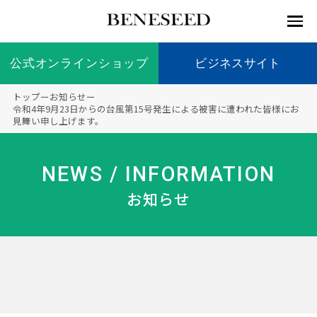
公式オンラインショップ
公式オンラインショップ
ビジネスサイト
ビジネスサイト
トップ
ー
お知らせ
ー
お知らせ
令和4年9月23日からの台風第15号発生による被害に遭われた皆様にお
見舞い申し上げます。
未来貢
会社情
製品情
国内の
製品一
代表挨
海外の
9つの
会社概
献 トッ
報 ト
報 ト
社会貢
覧
拶
社会貢
オリジ
要
ベネシードについて
ディー
オーガ
プ
ップ
ップ
献活動
献活動
ナル原
NEWS / INFORMATION
ラーの
ニック
料
社会貢
へのこ
お知らせ
献活動
だわり
製品情報
創業の
顧問
ベネシ
想い
ードの
研究機
メディ
製品の
豊富な
ボラン
ノーベ
事業情報
関
アパー
ご購入
製品を
ティア
ル賞受
トナー
につい
展開
保険
賞研究
シップ
て
“オー
未来貢献
トファ
登録商
コンプ
カスタ