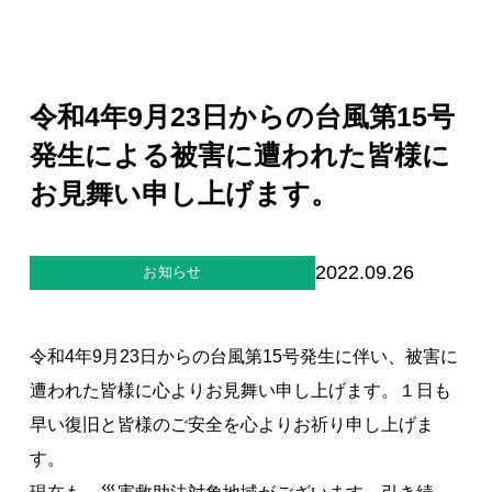
ジー”
標
ライア
マーハ
ンス行
ラスメ
会社情報
動指針
ントに
対する
行動指
令和4年9月23日からの台風第15号
針
お問合せ
発生による被害に遭われた皆様に
お見舞い申し上げます。
ブランドサイト
Blog
2022.09.26
お知らせ
令和4年9月23日からの台風第15号発生に伴い、被害に
遭われた皆様に心よりお見舞い申し上げます。１日も
早い復旧と皆様のご安全を心よりお祈り申し上げま
個人情報保護方針
す。
個人情報の取り扱いについて