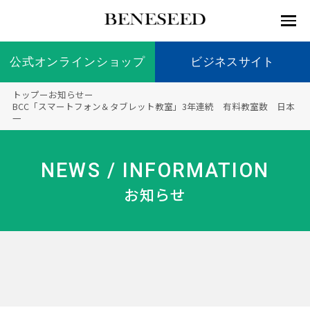
公式オンラインショップ
公式オンラインショップ
ビジネスサイト
ビジネスサイト
トップ
ー
お知らせ
ー
お知らせ
BCC「スマートフォン＆タブレット教室」3年連続 有料教室数 日本
一
未来貢
会社情
製品情
国内の
製品一
代表挨
海外の
9つの
会社概
献 トッ
報 ト
報 ト
社会貢
覧
拶
社会貢
オリジ
要
ベネシードについて
ディー
オーガ
プ
ップ
ップ
献活動
献活動
ナル原
NEWS / INFORMATION
ラーの
ニック
料
社会貢
へのこ
お知らせ
献活動
だわり
製品情報
創業の
顧問
ベネシ
想い
ードの
研究機
メディ
製品の
豊富な
ボラン
ノーベ
事業情報
関
アパー
ご購入
製品を
ティア
ル賞受
トナー
につい
展開
保険
賞研究
シップ
て
“オー
未来貢献
トファ
登録商
コンプ
カスタ