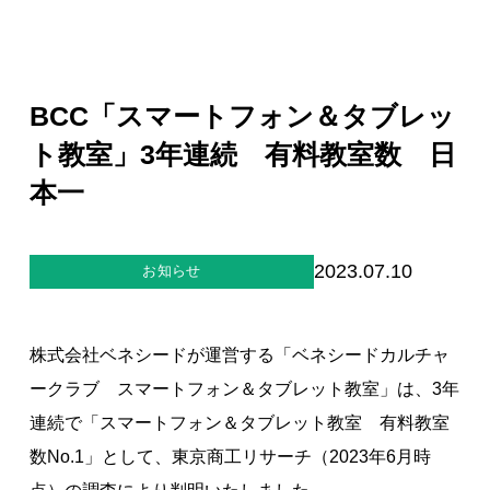
ジー”
標
ライア
マーハ
ンス行
ラスメ
会社情報
動指針
ントに
対する
行動指
BCC「スマートフォン＆タブレッ
針
お問合せ
ト教室」3年連続 有料教室数 日
本一
ブランドサイト
Blog
2023.07.10
お知らせ
株式会社ベネシードが運営する「ベネシードカルチャ
ークラブ スマートフォン＆タブレット教室」は、3年
連続で「スマートフォン＆タブレット教室 有料教室
個人情報保護方針
数No.1」として、東京商工リサーチ（2023年6月時
個人情報の取り扱いについて