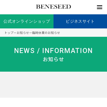
公式オンラインショップ
公式オンラインショップ
ビジネスサイト
ビジネスサイト
トップ
ー
お知らせ
ー
臨時休業のお知らせ
お知らせ
未来貢
会社情
製品情
国内の
製品一
代表挨
海外の
9つの
会社概
NEWS / INFORMATION
献 トッ
報 ト
報 ト
社会貢
覧
拶
社会貢
オリジ
要
ベネシードについて
ディー
オーガ
プ
ップ
ップ
献活動
献活動
ナル原
お知らせ
ラーの
ニック
料
社会貢
へのこ
献活動
だわり
製品情報
創業の
顧問
ベネシ
想い
ードの
研究機
メディ
製品の
豊富な
ボラン
ノーベ
事業情報
関
アパー
ご購入
製品を
ティア
ル賞受
トナー
につい
展開
保険
賞研究
シップ
て
“オー
未来貢献
トファ
登録商
コンプ
カスタ