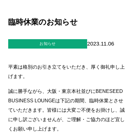
ジー”
標
ライア
マーハ
ンス行
ラスメ
会社情報
動指針
ントに
臨時休業のお知らせ
対する
行動指
針
お問合せ
2023.11.06
お知らせ
ブランドサイト
平素は格別のお引き立てをいただき、厚く御礼申し上
Blog
げます。
誠に勝手ながら、大阪・東京本社並びにBENESEED
BUSINESS LOUNGEは下記の期間、臨時休業とさせ
ていただきます。皆様には大変ご不便をお掛けし、誠
に申し訳ございませんが、ご理解・ご協力のほど宜し
個人情報保護方針
くお願い申し上げます。
個人情報の取り扱いについて