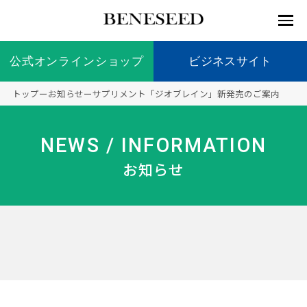
公式オンラインショップ
公式オンラインショップ
ビジネスサイト
ビジネスサイト
トップ
ー
お知らせ
ー
サプリメント「ジオブレイン」新発売のご案内
お知らせ
未来貢
会社情
製品情
国内の
製品一
代表挨
海外の
9つの
会社概
NEWS / INFORMATION
献 トッ
報 ト
報 ト
社会貢
覧
拶
社会貢
オリジ
要
ベネシードについて
ディー
オーガ
プ
ップ
ップ
献活動
献活動
ナル原
お知らせ
ラーの
ニック
料
社会貢
へのこ
献活動
だわり
製品情報
創業の
顧問
ベネシ
想い
ードの
研究機
メディ
製品の
豊富な
ボラン
ノーベ
事業情報
関
アパー
ご購入
製品を
ティア
ル賞受
トナー
につい
展開
保険
賞研究
シップ
て
“オー
未来貢献
トファ
登録商
コンプ
カスタ