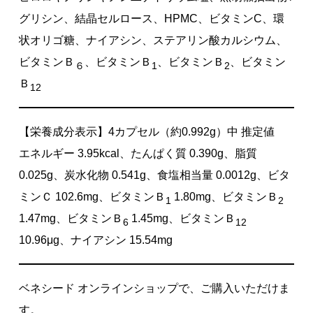
グリシン、結晶セルロース、HPMC、ビタミンC、環
状オリゴ糖、ナイアシン、ステアリン酸カルシウム、
ビタミンＢ
、ビタミンＢ
、ビタミンＢ
、ビタミン
６
1
2
Ｂ
12
【栄養成分表示】4カプセル（約0.992g）中 推定値
エネルギー 3.95kcal、たんぱく質 0.390g、脂質
0.025g、炭水化物 0.541g、食塩相当量 0.0012g、ビタ
ミンＣ 102.6mg、ビタミンＢ
1.80mg、ビタミンＢ
1
2
1.47mg、ビタミンＢ
1.45mg、ビタミンＢ
6
12
10.96μg、ナイアシン 15.54mg
ベネシード オンラインショップで、ご購入いただけま
す。