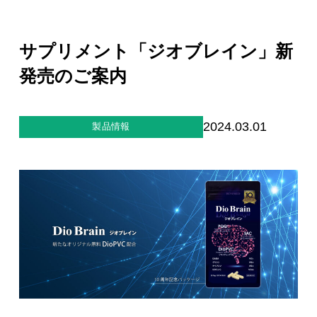
ジー”
標
ライア
マーハ
ンス行
ラスメ
会社情報
動指針
ントに
サプリメント「ジオブレイン」新
対する
行動指
発売のご案内
針
お問合せ
ブランドサイト
2024.03.01
製品情報
Blog
個人情報保護方針
個人情報の取り扱いについて