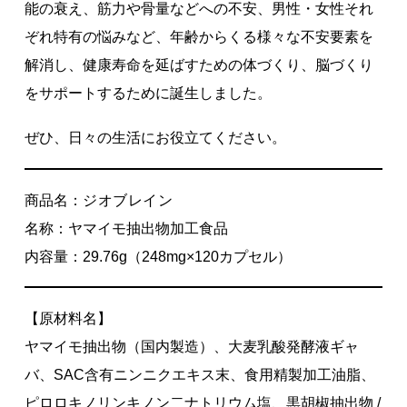
能の衰え、筋力や骨量などへの不安、男性・女性それ
ぞれ特有の悩みなど、年齢からくる様々な不安要素を
解消し、健康寿命を延ばすための体づくり、脳づくり
をサポートするために誕生しました。
ぜひ、日々の生活にお役立てください。
商品名：
ジオブレイン
名称：ヤマイモ抽出物加工食品
内容量：29.76g（248mg×120カプセル）
【原材料名】
ヤマイモ抽出物（国内製造）、大麦乳酸発酵液ギャ
バ、SAC含有ニンニクエキス末、食用精製加工油脂、
ピロロキノリンキノン二ナトリウム塩、黒胡椒抽出物 /