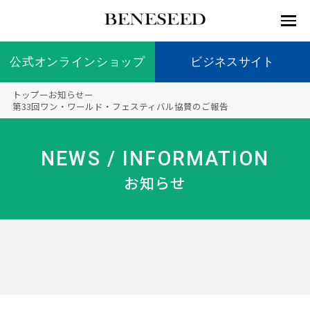
公式オンラインショップ
公式オンラインショップ
ビジネスサイト
ビジネスサイト
トップ
ー
お知らせ
ー
お知らせ
第33回ワン・ワールド・フェスティバル協賛のご報告
未来貢
会社情
製品情
国内の
製品一
代表挨
海外の
9つの
会社概
献 トッ
報 ト
報 ト
社会貢
覧
拶
社会貢
オリジ
要
ベネシードについて
NEWS / INFORMATION
ディー
オーガ
プ
ップ
ップ
献活動
献活動
ナル原
ラーの
ニック
料
お知らせ
社会貢
へのこ
献活動
だわり
製品情報
創業の
顧問
ベネシ
想い
ードの
研究機
メディ
製品の
豊富な
ボラン
ノーベ
事業情報
関
アパー
ご購入
製品を
ティア
ル賞受
トナー
につい
展開
保険
賞研究
シップ
て
“オー
未来貢献
トファ
登録商
コンプ
カスタ