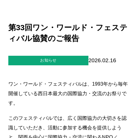
ジー”
標
ライア
マーハ
ンス行
ラスメ
会社情報
動指針
ントに
対する
第33回ワン・ワールド・フェステ
行動指
針
お問合せ
ィバル協賛のご報告
ブランドサイト
2026.02.16
お知らせ
Blog
ワン・ワールド・フェスティバルは、1993年から毎年
開催している西日本最大の国際協力・交流のお祭りで
す。
このフェスティバルでは、広く国際協力の大切さを認
個人情報保護方針
識していただき、活動に参加する機会を提供しよう
個人情報の取り扱いについて
と、関西を中心に国際協力・交流に関わるNPO／