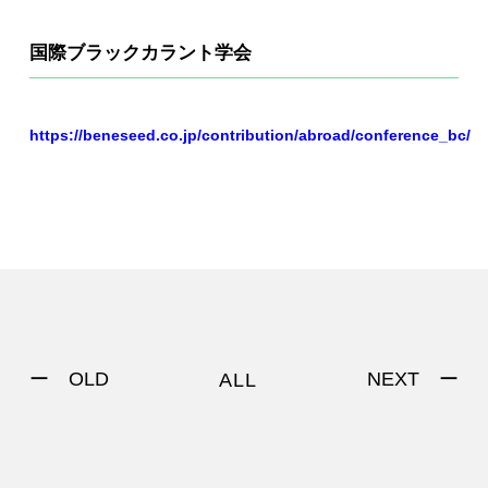
国際ブラックカラント学会
https://beneseed.co.jp/contribution/abroad/conference_bc/
ー OLD
NEXT ー
ALL