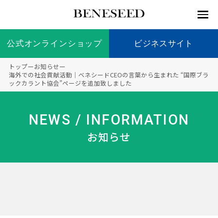
公式オンラインショップ
公式オンラインショップ
ビジネスサイト
ビジネスサイト
トップ
ー
お知らせ
ー
お知らせ
海外での社会貢献活動｜ベネシードCEOの言葉から生まれた “国際ブラ
ックカラント協会”ページを追加致しました
未来貢
会社情
製品情
国内の
製品一
代表挨
海外の
9つの
会社概
献 トッ
報 ト
報 ト
社会貢
覧
拶
社会貢
オリジ
要
ベネシードについて
ディー
オーガ
プ
ップ
ップ
献活動
献活動
ナル原
NEWS / INFORMATION
ラーの
ニック
料
社会貢
へのこ
お知らせ
献活動
だわり
製品情報
創業の
顧問
ベネシ
想い
ードの
研究機
メディ
製品の
豊富な
ボラン
ノーベ
事業情報
関
アパー
ご購入
製品を
ティア
ル賞受
トナー
につい
展開
保険
賞研究
シップ
て
“オー
未来貢献
トファ
登録商
コンプ
カスタ