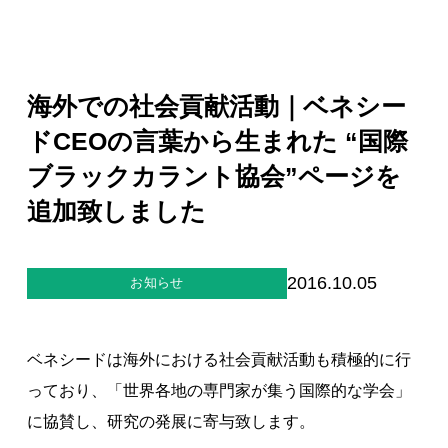
ジー”
標
ライア
マーハ
ンス行
ラスメ
会社情報
動指針
ントに
対する
行動指
海外での社会貢献活動｜ベネシー
針
お問合せ
ドCEOの言葉から生まれた “国際
ブラックカラント協会”ページを
ブランドサイト
追加致しました
Blog
2016.10.05
お知らせ
ベネシードは海外における社会貢献活動も積極的に行
っており、「世界各地の専門家が集う国際的な学会」
個人情報保護方針
に協賛し、研究の発展に寄与致します。
個人情報の取り扱いについて