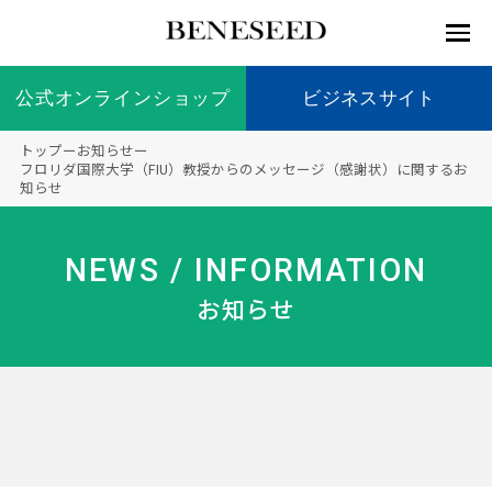
公式オンラインショップ
公式オンラインショップ
ビジネスサイト
ビジネスサイト
トップ
ー
お知らせ
ー
お知らせ
フロリダ国際大学（FIU）教授からのメッセージ（感謝状）に関するお
知らせ
未来貢
会社情
製品情
国内の
製品一
代表挨
海外の
9つの
会社概
献 トッ
報 ト
報 ト
社会貢
覧
拶
社会貢
オリジ
要
ベネシードについて
ディー
オーガ
プ
ップ
ップ
献活動
献活動
ナル原
NEWS / INFORMATION
ラーの
ニック
料
社会貢
へのこ
お知らせ
献活動
だわり
製品情報
創業の
顧問
ベネシ
想い
ードの
研究機
メディ
製品の
豊富な
ボラン
ノーベ
事業情報
関
アパー
ご購入
製品を
ティア
ル賞受
トナー
につい
展開
保険
賞研究
シップ
て
“オー
未来貢献
トファ
登録商
コンプ
カスタ