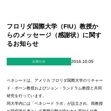
ジー”
標
ライア
マーハ
ンス行
ラスメ
会社情報
動指針
ントに
対する
行動指
フロリダ国際大学（FIU）教授か
針
お問合せ
らのメッセージ（感謝状）に関す
るお知らせ
ブランドサイト
Blog
2016.10.05
お知らせ
ベネシードは、アメリカ フロリダ国際大学のリチャー
ド・ボーン教授およびジョン・ランドラム教授と共同
研究を行っています。
個人情報保護方針
同大学内には「ベネシード ラボ」が設立され、両教授
個人情報の取り扱いについて