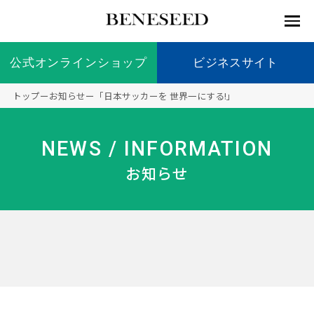
公式オンラインショップ
公式オンラインショップ
ビジネスサイト
ビジネスサイト
トップ
ー
お知らせ
ー
「日本サッカーを 世界一にする!」
お知らせ
未来貢
会社情
製品情
国内の
製品一
代表挨
海外の
9つの
会社概
NEWS / INFORMATION
献 トッ
報 ト
報 ト
社会貢
覧
拶
社会貢
オリジ
要
ベネシードについて
ディー
オーガ
プ
ップ
ップ
献活動
献活動
ナル原
お知らせ
ラーの
ニック
料
社会貢
へのこ
献活動
だわり
製品情報
創業の
顧問
ベネシ
想い
ードの
研究機
メディ
製品の
豊富な
ボラン
ノーベ
事業情報
関
アパー
ご購入
製品を
ティア
ル賞受
トナー
につい
展開
保険
賞研究
シップ
て
“オー
未来貢献
トファ
登録商
コンプ
カスタ