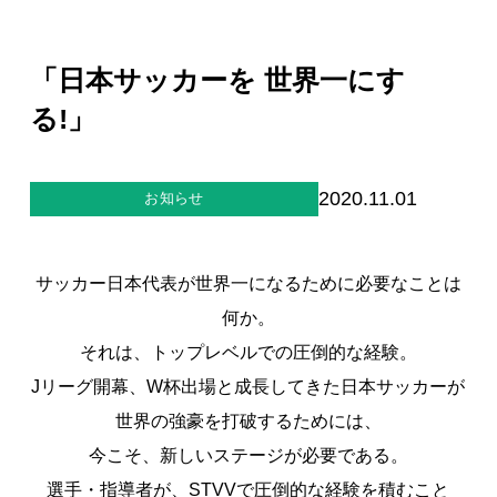
ジー”
標
ライア
マーハ
ンス行
ラスメ
会社情報
動指針
ントに
「日本サッカーを 世界一にす
対する
行動指
る!」
針
お問合せ
ブランドサイト
2020.11.01
お知らせ
Blog
サッカー日本代表が世界一になるために必要なことは
何か。
それは、トップレベルでの圧倒的な経験。
Jリーグ開幕、W杯出場と成長してきた日本サッカーが
世界の強豪を打破するためには、
今こそ、新しいステージが必要である。
個人情報保護方針
選手・指導者が、STVVで圧倒的な経験を積むこと
個人情報の取り扱いについて